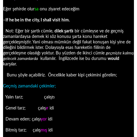
Eğer şehirde olur
sa
onu ziyaret edeceğim
–
If
he be in
the
city
, I
shall
visit
him
.
Not: Eğer bir şartlı cümle,
dilek şartlı
bir cümleyse ve de geçmiş
zamanlardaysa demek ki söz konusu şarta konu hareket
gerçekleşmiştir. Yani olması mümkün değil fakat konuşan kişi yine de
dileğini bildirmek ister. Dolaysıyla esas hareketin fiilinin de
gerçekleşme olasılığı yoktur. Bu yüzden de ikinci cümle
geçmişte kalmış
gelecek zamanlarda
kullanılır. İngilizcede ise bu durumu
would
karşılar.
Bunu şöyle açabiliriz.
Öncelikle kaber kipi çekimini görelim;
Geçmiş zamandaki çekimler;
Yalın tarz; çalıştı
Genel tarz; çalış
ır
idi
Devam eden; çalışı
yor
idi
Bitmiş tarz; çalış
mış
idi