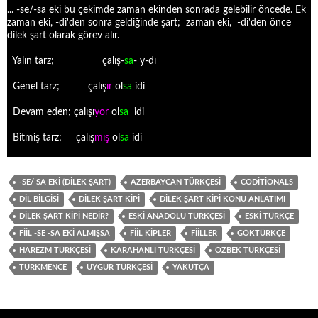
... -se/-sa eki bu çekimde zaman ekinden sonrada gelebilir öncede. Ek
zaman eki, -di'den sonra geldiğinde şart; zaman eki, -di'den önce
dilek şart olarak görev alır.
Yalın tarz; çalış-
sa
- y-dı
Genel tarz; çalış
ır
ol
sa
idi
Devam eden; çalışı
yor
ol
sa
idi
Bitmiş tarz; çalış
mış
ol
sa
idi
-SE/ SA EKI (DILEK ŞART)
AZERBAYCAN TÜRKÇESI
CODITIONALS
DIL BILGISI
DILEK ŞART KIPI
DILEK ŞART KIPI KONU ANLATIMI
DILEK ŞART KIPI NEDIR?
ESKI ANADOLU TÜRKÇESI
ESKI TÜRKÇE
FIIL -SE -SA EKI ALMIŞSA
FIIL KIPLER
FIILLER
GÖKTÜRKÇE
HAREZM TÜRKÇESI
KARAHANLI TÜRKÇESI
ÖZBEK TÜRKÇESI
TÜRKMENCE
UYGUR TÜRKÇESI
YAKUTÇA