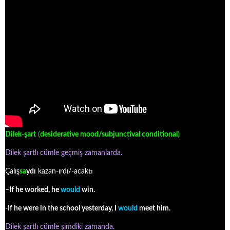
Dilek-şart
(
desiderative mood
/
subjunctival
conditional
)
Dilek şartlı cümle geçmiş zamanlarda.
Çalış
sa
ydı
kazan-ırdı/-acaktı
–
If he worked, he
would
win.
-If he were in the school yesterday, I
would
meet him.
Dilek şartlı cümle şimdiki zamanda.