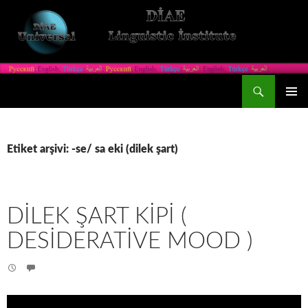
Ara
Dil İlmini Araştırma Enstitüsü
İÇERIĞE
BIRINCI
ATLA
MENÜ
Etiket arşivi: -se/ sa eki (dilek şart)
DILEK ŞART KIPI (
DESIDERATIVE MOOD )